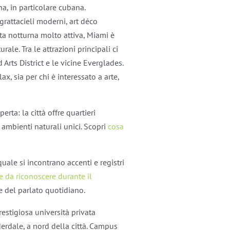
na, in particolare cubana.
rattacieli moderni, art déco
ta notturna molto attiva, Miami è
ale. Tra le attrazioni principali ci
rts District e le vicine Everglades.
ax, sia per chi è interessato a arte,
erta: la città offre quartieri
e ambienti naturali unici. Scopri
cosa
uale si incontrano accenti e registri
 da riconoscere durante il
e del parlato quotidiano.
restigiosa università privata
erdale, a nord della città. Campus