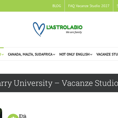
BLOG
FAQ Vacanze Studio 2027
I
CANADA, MALTA, SUDAFRICA
NOT ONLY ENGLISH
VACANZE STU
rry University – Vacanze Studi
Età