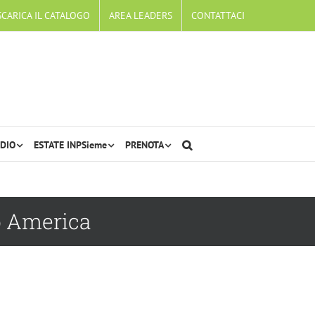
SCARICA IL CATALOGO
AREA LEADERS
CONTATTACI
DIO
ESTATE INPSieme
PRENOTA
o America