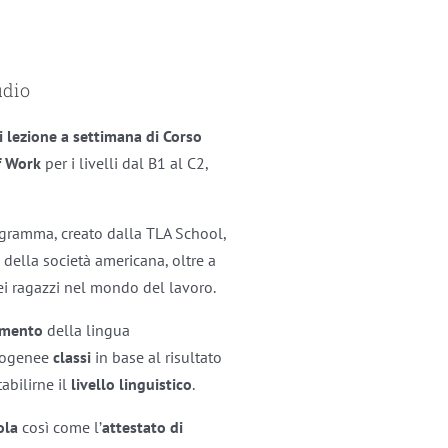
udio
i lezione a settimana di Corso
f Work
per i livelli dal B1 al C2,
ogramma, creato dalla TLA School,
della società americana, oltre a
dei ragazzi nel mondo del lavoro.
namento
della lingua
mogenee
classi
in base al risultato
tabilirne il
livello linguistico
.
ola
così come l’
attestato di