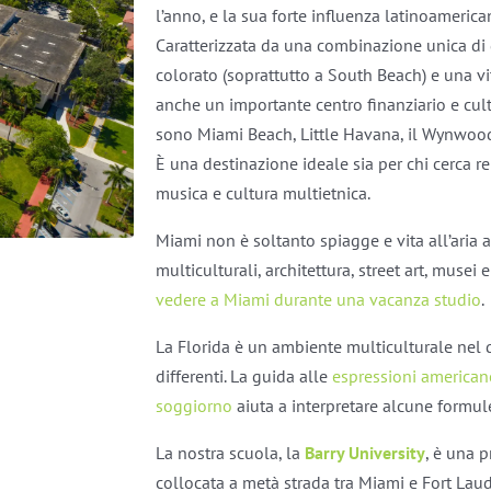
l’anno, e la sua forte influenza latinoamerica
Caratterizzata da una combinazione unica di g
colorato (soprattutto a South Beach) e una vi
anche un importante centro finanziario e cultur
sono Miami Beach, Little Havana, il Wynwood A
È una destinazione ideale sia per chi cerca rel
musica e cultura multietnica.
Miami non è soltanto spiagge e vita all’aria ap
multiculturali, architettura, street art, musei 
vedere a Miami durante una vacanza studio
.
La Florida è un ambiente multiculturale nel q
differenti. La guida alle
espressioni americane
soggiorno
aiuta a interpretare alcune formul
La nostra scuola, la
Barry University
, è una p
collocata a metà strada tra Miami e Fort Laud