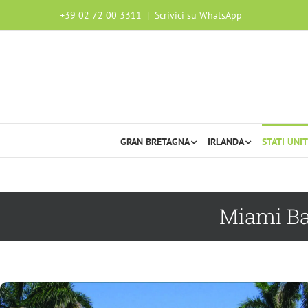
+39 02 72 00 3311
|
Scrivici su WhatsApp
GRAN BRETAGNA
IRLANDA
STATI UNIT
Miami Ba