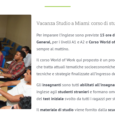
Vacanza Studio a Miami: corso di st
Per imparare l’inglese sono previste
15 ore d
General,
per i livelli A1 e A2 e
Corso World o
sempre al mattino.
Il corso World of Work qui proposto è un pr
che tratta attuali tematiche socioeconomiche 
tecniche e strategie finalizzate all’ingresso 
Gli
insegnanti
sono tutti
abilitati all’inseg
inglese agli
studenti stranieri
e formano o
del
test iniziale
svolto da tutti i ragazzi per s
Il
materiale di studio
viene fornito dalla
scu