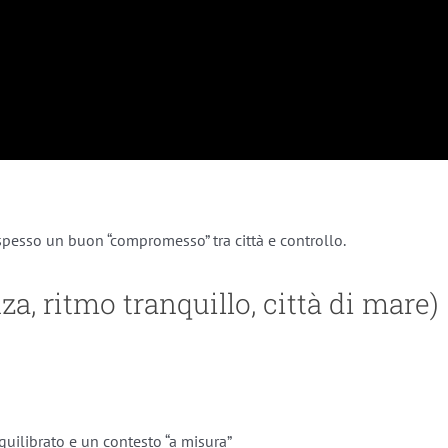
spesso un buon “compromesso” tra città e controllo.
a, ritmo tranquillo, città di mare)
uilibrato e un contesto “a misura”