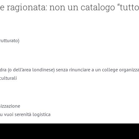
e ragionata: non un catalogo “tutt
utturato)
dra (o dell’area londinese) senza rinunciare a un college organizz
culturali
nizzazione
tu vuoi serenità logistica