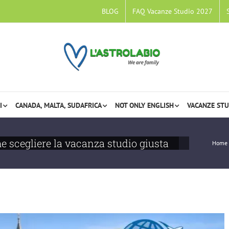
BLOG
FAQ Vacanze Studio 2027
I
CANADA, MALTA, SUDAFRICA
NOT ONLY ENGLISH
VACANZE STU
 scegliere la vacanza studio giusta
Home