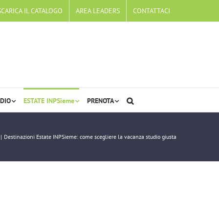
SCARICA IL CATALOGO
AREA LEADERS
CONTATTACI
DIO
ESTATE INPSieme
PRENOTA
Destinazioni Estate INPSieme: come scegliere la vacanza studio giusta