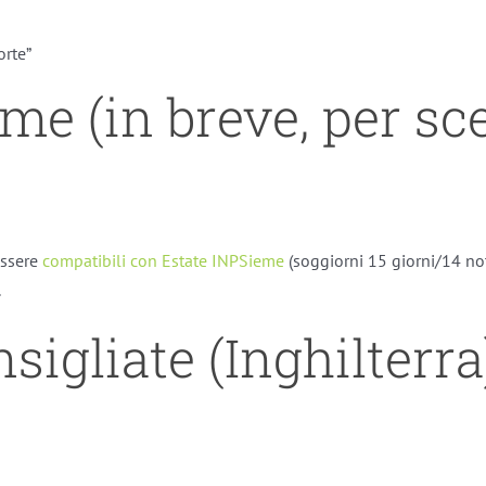
orte”
me (in breve, per sc
essere
compatibili con Estate INPSieme
(soggiorni 15 giorni/14 not
.
sigliate (Inghilterra