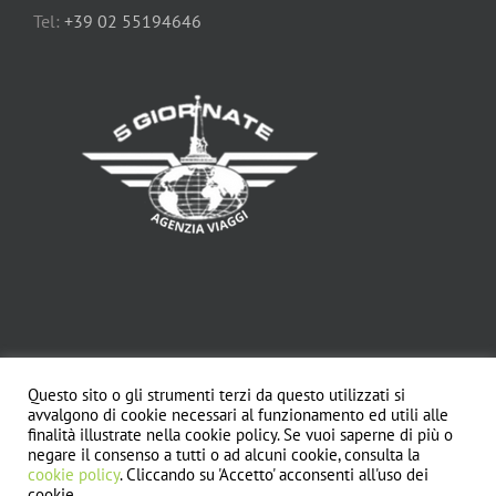
Tel:
+39 02 55194646
Questo sito o gli strumenti terzi da questo utilizzati si
avvalgono di cookie necessari al funzionamento ed utili alle
Copyright© - L'astrolabio srl - Certificazione di qualità UNI EN 14804 -
P.I.
finalità illustrate nella cookie policy. Se vuoi saperne di più o
10213670150 |
negare il consenso a tutti o ad alcuni cookie, consulta la
cookie policy
. Cliccando su 'Accetto' acconsenti all'uso dei
Termini di utilizzo
|
Privacy Policy
|
Cookie Policy
|
Condizioni Generali
cookie.