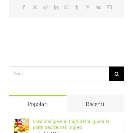
Facebook
X
Reddit
LinkedIn
WhatsApp
Tumblr
Pinterest
Vk
Email
Cerca
per:
Popolari
Recenti
Cosa mangiare in Inghilterra: guida ai
piatti tradizionali inglesi