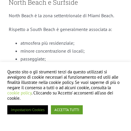
North Beach e Surfside
North Beach è la zona settentrionale di Miami Beach.
Rispetto a South Beach è generalmente associata a:
atmosfera più residenziale;
minore concentrazione di locali;
passeggiate;
parchi;
Questo sito o gli strumenti terzi da questo utilizzati si
spiaggia meno legata alla vita notturna;
avvalgono di cookie necessari al funzionamento ed utili alle
finalità illustrate nella cookie policy. Se vuoi saperne di più o
presenza di residenti e famiglie.
negare il consenso a tutti o ad alcuni cookie, consulta la
cookie policy
. Cliccando su 'Accetto' acconsenti all'uso dei
Ancora più a nord si trova Surfside, un comune distinto
cookie.
con un tratto di costa dall’atmosfera più tranquilla.
Impostazioni Cookies
ACCETTA TUTTI
Queste località mostrano che Miami Beach non è
uniforme.