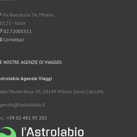
Via Boccaccio
14
,
Milano
0123
-
Italia
02.72003311
Contattaci
E NOSTRE AGENZIE DI VIAGGIO:
strolabio Agenzia Viaggi
iale Monte Rosa 20, 20149 Milano (zona City Life)
genzia@lastrolabio.it
el.:
+39 02 481 95 202