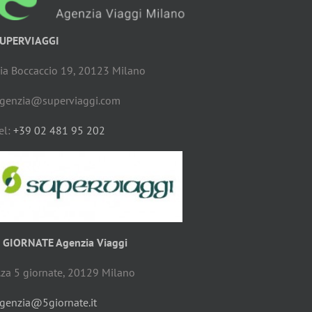
UPERVIAGGI
ia Boccaccio 19, 20123 Milano
genzia@superviaggi.com
el:
+39 02 481 95 202
 GIORNATE Agenzia Viaggi
.za 5 giornate, 20129 Milano
genzia@5giornate.it