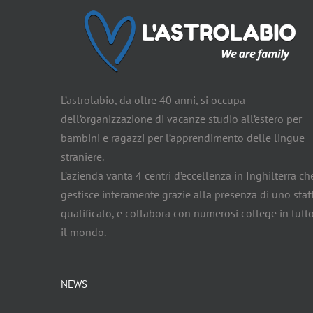
L’astrolabio, da oltre 40 anni, si occupa
dell’organizzazione di vacanze studio all’estero per
bambini e ragazzi per l’apprendimento delle lingue
straniere.
L’azienda vanta 4 centri d’eccellenza in Inghilterra ch
gestisce interamente grazie alla presenza di uno staf
qualificato, e collabora con numerosi college in tutt
il mondo.
NEWS