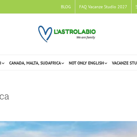
BLOG
FAQ Vacanze Studio 2027
I
CANADA, MALTA, SUDAFRICA
NOT ONLY ENGLISH
VACANZE STU
dere, vivere e capire quando studi l’inglese qui
Sudafrica
ica