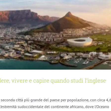
ere, vivere e capire quando studi l’inglese
a seconda città più grande del paese per popolazione, con circa 4,
all'estremità sudoccidentale del continente africano, dove l'Oceano
 per una vacanza studio a Cape Town