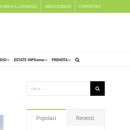
SCARICA IL CATALOGO
AREA LEADERS
CONTATTACI
DIO
ESTATE INPSieme
PRENOTA
Cerca
per:
Popolari
Recenti