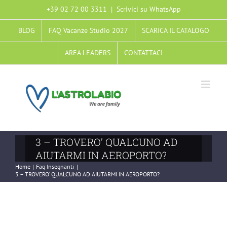
Salta
+39 02 72 00 3311
|
Scrivici su WhatsApp
al
BLOG
FAQ Vacanze Studio 2027
SCARICA IL CATALOGO
contenuto
AREA LEADERS
CONTATTACI
3 – TROVERO’ QUALCUNO AD
AIUTARMI IN AEROPORTO?
Home
Faq Insegnanti
3 – TROVERO’ QUALCUNO AD AIUTARMI IN AEROPORTO?