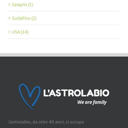
Spagna (1)
Sudafrica (2)
USA (14)
L’astrolabio, da oltre 40 anni, si occupa