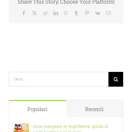
Share This Story, Choose Your Platform!
Facebook
X
Reddit
LinkedIn
WhatsApp
Tumblr
Pinterest
Vk
Email
Cerca
per:
Popolari
Recenti
Cosa mangiare in Inghilterra: guida ai
piatti tradizionali inglesi