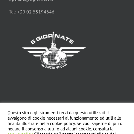
Tel:
+39 02 55194646
Questo sito o gli strumenti terzi da questo utilizzati si
avvalgono di cookie necessari al funzionamento ed utili alle
Copyright© - L'astrolabio srl - Certificazione di qualità UNI EN 14804 -
P.I.
finalità illustrate nella cookie policy. Se vuoi saperne di più o
10213670150 |
negare il consenso a tutti o ad alcuni cookie, consulta la