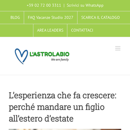
Salta
+39 02 72 00 3311
|
Scrivici su WhatsApp
al
BLOG
FAQ Vacanze Studio 2027
SCARICA IL CATALOGO
contenuto
AREA LEADERS
CONTATTACI
L’esperienza che fa crescere:
perché mandare un figlio
all’estero d’estate