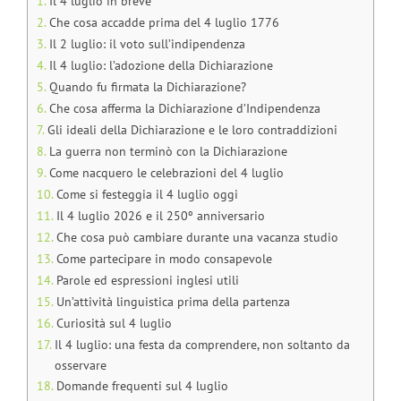
Il 4 luglio in breve
Che cosa accadde prima del 4 luglio 1776
Il 2 luglio: il voto sull’indipendenza
Il 4 luglio: l’adozione della Dichiarazione
Quando fu firmata la Dichiarazione?
Che cosa afferma la Dichiarazione d’Indipendenza
Gli ideali della Dichiarazione e le loro contraddizioni
La guerra non terminò con la Dichiarazione
Come nacquero le celebrazioni del 4 luglio
Come si festeggia il 4 luglio oggi
Il 4 luglio 2026 e il 250º anniversario
Che cosa può cambiare durante una vacanza studio
Come partecipare in modo consapevole
Parole ed espressioni inglesi utili
Un’attività linguistica prima della partenza
Curiosità sul 4 luglio
Il 4 luglio: una festa da comprendere, non soltanto da
osservare
Domande frequenti sul 4 luglio