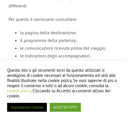
differenti.
Per questo è necessario consultare:
la pagina della destinazione;
il programma della partenza;
le comunicazioni ricevute prima del viaggio;
le indicazioni degli accompagnatori.
La guida su
come si svolge il programma di una vacanza
Questo sito o gli strumenti terzi da questo utilizzati si
avvalgono di cookie necessari al funzionamento ed utili alle
studio
spiega perché lezioni, attività ed escursioni
finalità illustrate nella cookie policy. Se vuoi saperne di più o
possano essere adattate senza perdere la coerenza
negare il consenso a tutti o ad alcuni cookie, consulta la
cookie policy
. Cliccando su 'Accetto' acconsenti all'uso dei
educativa del soggiorno.
cookie.
Come partecipare in modo
Impostazioni Cookies
ACCETTA TUTTI
consapevole