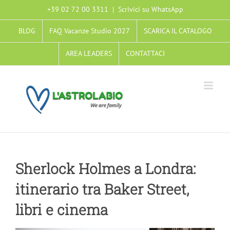
Salta
+39 02 72 00 3311
|
Scrivici su WhatsApp
al
BLOG
FAQ Vacanze Studio 2027
SCARICA IL CATALOGO
contenuto
AREA LEADERS
CONTATTACI
Sherlock Holmes a Londra:
itinerario tra Baker Street,
libri e cinema