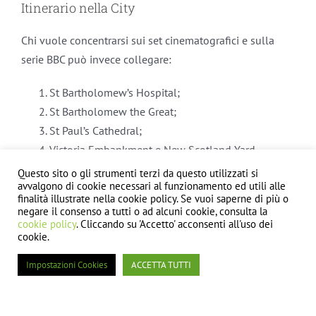
Itinerario nella City
Chi vuole concentrarsi sui set cinematografici e sulla
serie BBC può invece collegare:
St Bartholomew’s Hospital;
St Bartholomew the Great;
St Paul’s Cathedral;
Victoria Embankment e New Scotland Yard.
Questo sito o gli strumenti terzi da questo utilizzati si
St Bartholomew the Great e St Bartholomew’s Hospital
avvalgono di cookie necessari al funzionamento ed utili alle
sono due luoghi differenti, pur trovandosi nella stessa
finalità illustrate nella cookie policy. Se vuoi saperne di più o
negare il consenso a tutti o ad alcuni cookie, consulta la
zona. La chiesa è stata usata anche nel film
Sherlock
cookie policy
. Cliccando su 'Accetto' acconsenti all'uso dei
Holmes
del 2009.
cookie.
Impostazioni Cookies
ACCETTA TUTTI
Un’attività linguistica ispirata a
Sherlock Holmes