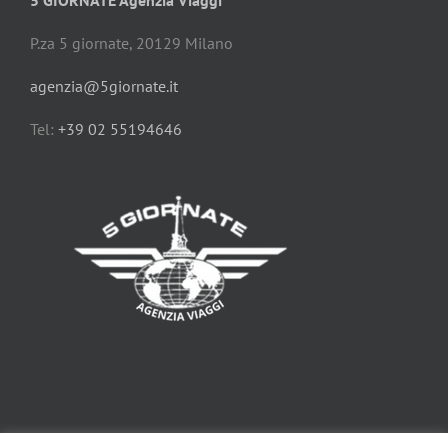
5 GIORNATE Agenzia Viaggi
P.za 5 giornate, 20129 Milano
agenzia@5giornate.it
Tel:
+39 02 55194646