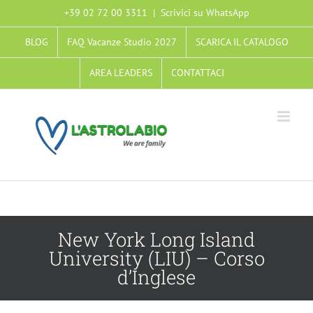
+39 02 72 00 3311
|
Scrivici su WhatsApp
BLOG
FAQ Vacanze Studio 2027
SCARICA IL CATALOGO
AREA LEADERS
CONTATTACI
New York Long Island
University (LIU) – Corso
d’Inglese