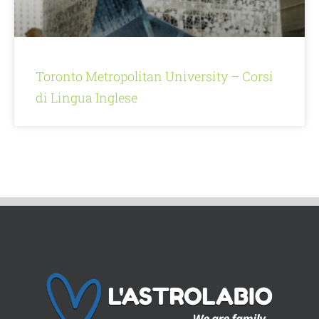
Toronto Metropolitan University – Corsi
di Lingua Inglese